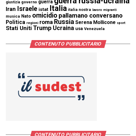
guerra russia-ucraina
guerra
governo
giustizia
Italia
Israele
Iran
istat
italia nostra
lavoro
migranti
omicidio
pallamano conversano
Nato
musica
Russia
Politica
roma
Serena Mollicone
regioni
sport
Trump
Stati Uniti
Ucraina
usa
Venezuela
CONTENUTO PUBBLICITARIO
CONTENUTO PUBBLICITARIO