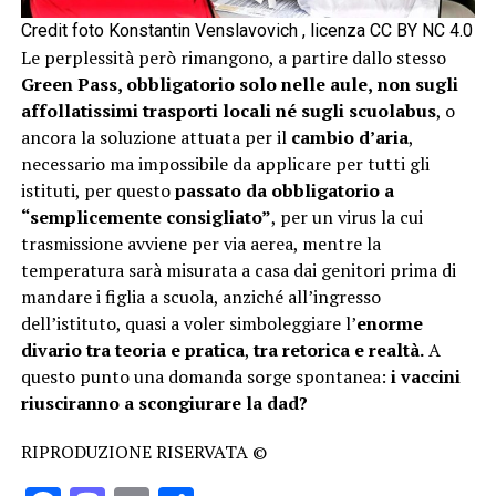
Credit foto Konstantin Venslavovich , licenza CC BY NC 4.0
Le perplessità però rimangono, a partire dallo stesso
Green Pass, obbligatorio solo nelle aule,
non sugli
affollatissimi trasporti locali né sugli scuolabus
, o
ancora la soluzione attuata per il
cambio d’aria
,
necessario ma impossibile da applicare per tutti gli
istituti, per questo
passato da obbligatorio a
“semplicemente consigliato”
, per un virus la cui
trasmissione avviene per via aerea, mentre la
temperatura sarà misurata a casa dai genitori prima di
mandare i figlia a scuola, anziché all’ingresso
dell’istituto, quasi a voler simboleggiare l’
enorme
divario tra teoria e pratica
,
tra retorica e realtà.
A
questo punto una domanda sorge spontanea:
i vaccini
riusciranno a scongiurare la dad?
RIPRODUZIONE RISERVATA ©