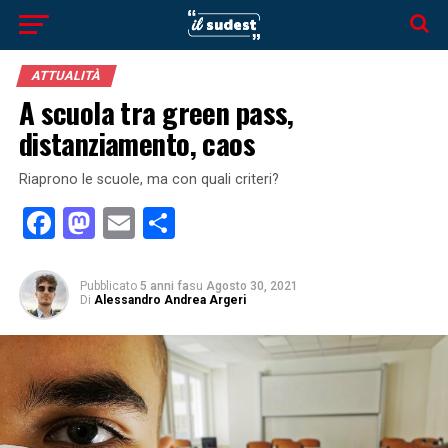
ATTUALITÀ
A scuola tra green pass,
distanziamento, caos
Riaprono le scuole, ma con quali criteri?
Facebook
Mastodon
Email
Condividi
Pubblicato
5 anni fa
su
Agosto 30, 2021
Di
Alessandro Andrea Argeri