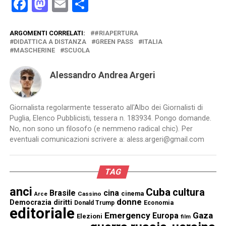
Facebook
Mastodon
Email
Condividi
ARGOMENTI CORRELATI:
#RIAPERTURA
DIDATTICA A DISTANZA
GREEN PASS
ITALIA
MASCHERINE
SCUOLA
Alessandro Andrea Argeri
Giornalista regolarmente tesserato all'Albo dei Giornalisti di
Puglia, Elenco Pubblicisti, tessera n. 183934. Pongo domande.
No, non sono un filosofo (e nemmeno radical chic). Per
eventuali comunicazioni scrivere a: aless.argeri@gmail.com
TAG
anci
Cuba
cultura
Brasile
cina
cinema
Cassino
Arce
donne
Democrazia
diritti
Donald Trump
Economia
editoriale
Emergency
Gaza
Europa
Elezioni
film