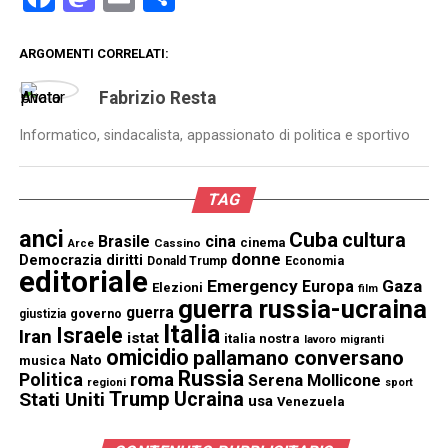
ARGOMENTI CORRELATI:
Fabrizio Resta
Informatico, sindacalista, appassionato di politica e sportivo
TAG
anci
Cuba
cultura
Brasile
cina
cinema
Cassino
Arce
donne
Democrazia
diritti
Donald Trump
Economia
editoriale
Emergency
Gaza
Europa
Elezioni
film
guerra russia-ucraina
guerra
governo
giustizia
Italia
Israele
Iran
istat
italia nostra
lavoro
migranti
omicidio
pallamano conversano
Nato
musica
Russia
Politica
roma
Serena Mollicone
regioni
sport
Trump
Stati Uniti
Ucraina
usa
Venezuela