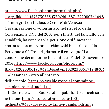
– Silvestro Montanaro
https://www.facebook.com/permalink.php?
story_fbid=1145787308834320&id=587122208034169&hc_
– “Immigration Inclusive Centre” di Venezia,
Organizzazione di volontariato nel rispetto della
Convenzione ONU del 2007 per i Diritti del fanciullo con
Disabilità, ha condiviso la petizione e si è messa in
contatto con me. Viorica Ichimovski ha parlato della
Petizione a Cà Foscari , durante il convegno “La
condizione dei minori richiedenti asilo”, del 18 novembre
2016
https://www.facebook.com/photo.php?
fbid=10202300617194840&set=p.10202300617194840&ty
– Alessandro Zorco all’interno
dell’articolo:
https://www.blogosocial.com/minori-
stranieri-rete-si-mobilita/
– Il Giornale web il Sud Est.it ha pubblicato articoli sulla
petizione
http://ilsudest.it/inchiesta/100-
inchiesta/9455-dove-sono-finiti-i-bambini-.html
e