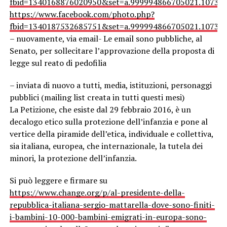
fbid=1340168876020950&set=a.999994866705021.10737
https://www.facebook.com/photo.php?
fbid=1340187532685751&set=a.999994866705021.10737
– nuovamente, via email- Le email sono pubbliche, al
Senato, per sollecitare l’approvazione della proposta di
legge sul reato di pedofilia
– inviata di nuovo a tutti, media, istituzioni, personaggi
pubblici (mailing list creata in tutti questi mesi)
La Petizione, che esiste dal 29 febbraio 2016, è un
decalogo etico sulla protezione dell’infanzia e pone al
vertice della piramide dell’etica, individuale e collettiva,
sia italiana, europea, che internazionale, la tutela dei
minori, la protezione dell’infanzia.
Si può leggere e firmare su
https://www.change.org/p/al-presidente-della-
repubblica-italiana-sergio-mattarella-dove-sono-finiti-
i-bambini-10-000-bambini-emigrati-in-europa-sono-