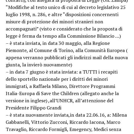
contatti), con allegata la proposta di Legge (On. Zampa)
“Modifiche al testo unico di cui al decreto legislativo 25
luglio 1998, n. 286, e altre “disposizioni concernenti
misure di protezione dei minori stranieri non
accompagnati” (visto e considerato che la proposta di
legge è ferma da tempo alla Commissione Bilancio …)
– è stata inviata, in data 30 maggio, alla Regione
Piemonte, al Comune di Torino, alla Comunità Europea (
appena verranno pubblicati gli indirizzi mail della nuova
giunta, la invierò nuovamente)
– in data 7 giugno è stata inviata: a TUTTI i recapiti
dello sportello nazionale per i diritti dei minori
immigrati, a Raffaela Milano, Direttore Programmi
Italia-Europa di Save the Children (allegato anche la
versione in inglese) ,all’UNHCR, all’attenzione del
Presidente Filippo Grandi
– è stata nuovamente inviata,in data 22.06.16, a: Milena
Gabbanelli, Vittorio Zucconi, Riccardo Iacona, Marco
Travaglio, Riccardo Formigli, Emegency, Medici senza