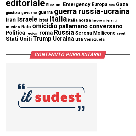
editoriale
Emergency
Gaza
Europa
Elezioni
film
guerra russia-ucraina
guerra
governo
giustizia
Italia
Israele
Iran
istat
italia nostra
lavoro
migranti
omicidio
pallamano conversano
Nato
musica
Russia
Politica
roma
Serena Mollicone
regioni
sport
Trump
Stati Uniti
Ucraina
usa
Venezuela
CONTENUTO PUBBLICITARIO