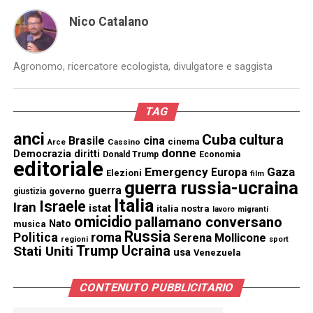
Nico Catalano
Agronomo, ricercatore ecologista, divulgatore e saggista
TAG
anci
Cuba
cultura
Brasile
cina
cinema
Cassino
Arce
donne
Democrazia
diritti
Donald Trump
Economia
editoriale
Emergency
Gaza
Europa
Elezioni
film
guerra russia-ucraina
guerra
governo
giustizia
Italia
Israele
Iran
istat
italia nostra
lavoro
migranti
omicidio
pallamano conversano
Nato
musica
Russia
Politica
roma
Serena Mollicone
regioni
sport
Trump
Stati Uniti
Ucraina
usa
Venezuela
CONTENUTO PUBBLICITARIO