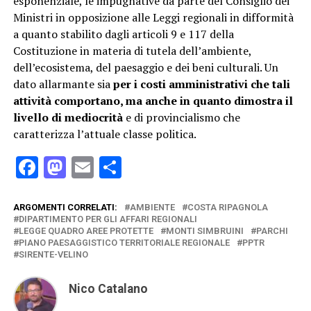
esponenziale, le impugnative da parte del Consiglio dei
Ministri in opposizione alle Leggi regionali in difformità
a quanto stabilito dagli articoli 9 e 117 della
Costituzione in materia di tutela dell’ambiente,
dell’ecosistema, del paesaggio e dei beni culturali. Un
dato allarmante sia
per i costi amministrativi che tali
attività comportano, ma anche in quanto dimostra il
livello di mediocrità
e di provincialismo che
caratterizza l’attuale classe politica.
Facebook
Mastodon
Email
Condividi
ARGOMENTI CORRELATI:
AMBIENTE
COSTA RIPAGNOLA
DIPARTIMENTO PER GLI AFFARI REGIONALI
LEGGE QUADRO AREE PROTETTE
MONTI SIMBRUINI
PARCHI
PIANO PAESAGGISTICO TERRITORIALE REGIONALE
PPTR
SIRENTE-VELINO
Nico Catalano