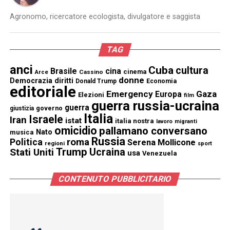
Agronomo, ricercatore ecologista, divulgatore e saggista
TAG
anci
Cuba
cultura
Brasile
cina
cinema
Cassino
Arce
donne
Democrazia
diritti
Donald Trump
Economia
editoriale
Emergency
Gaza
Europa
Elezioni
film
guerra russia-ucraina
guerra
governo
giustizia
Italia
Israele
Iran
istat
italia nostra
lavoro
migranti
omicidio
pallamano conversano
Nato
musica
Russia
Politica
roma
Serena Mollicone
regioni
sport
Trump
Stati Uniti
Ucraina
usa
Venezuela
CONTENUTO PUBBLICITARIO