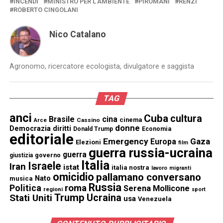
INCENDI
MINISTRO PER L’AMBIENTE
PIROMANI
RENZI
ROBERTO CINGOLANI
Nico Catalano
Agronomo, ricercatore ecologista, divulgatore e saggista
TAG
anci
Cuba
cultura
Brasile
cina
cinema
Cassino
Arce
donne
Democrazia
diritti
Donald Trump
Economia
editoriale
Emergency
Gaza
Europa
Elezioni
film
guerra russia-ucraina
guerra
governo
giustizia
Italia
Israele
Iran
istat
italia nostra
lavoro
migranti
omicidio
pallamano conversano
Nato
musica
Russia
Politica
roma
Serena Mollicone
regioni
sport
Trump
Stati Uniti
Ucraina
usa
Venezuela