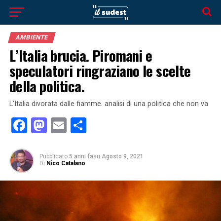
AMBIENTE
L’Italia brucia. Piromani e
speculatori ringraziano le scelte
della politica.
L’Italia divorata dalle fiamme. analisi di una politica che non va
Facebook
Mastodon
Email
Condividi
Pubblicato
5 anni fa
su
Agosto 9, 2021
Di
Nico Catalano