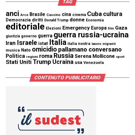
TAG
anci
Cuba
cultura
Brasile
cina
cinema
Cassino
Arce
donne
Democrazia
diritti
Donald Trump
Economia
editoriale
Emergency
Gaza
Europa
Elezioni
film
guerra russia-ucraina
guerra
governo
giustizia
Italia
Israele
Iran
istat
italia nostra
lavoro
migranti
omicidio
pallamano conversano
Nato
musica
Russia
Politica
roma
Serena Mollicone
regioni
sport
Trump
Stati Uniti
Ucraina
usa
Venezuela
CONTENUTO PUBBLICITARIO