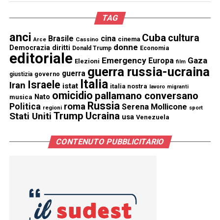
TAG
anci
Cuba
cultura
Brasile
cina
cinema
Cassino
Arce
donne
Democrazia
diritti
Donald Trump
Economia
editoriale
Emergency
Gaza
Europa
Elezioni
film
guerra russia-ucraina
guerra
governo
giustizia
Italia
Israele
Iran
istat
italia nostra
lavoro
migranti
omicidio
pallamano conversano
Nato
musica
Russia
Politica
roma
Serena Mollicone
regioni
sport
Trump
Stati Uniti
Ucraina
usa
Venezuela
CONTENUTO PUBBLICITARIO