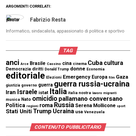
ARGOMENTI CORRELATI:
Fabrizio Resta
Informatico, sindacalista, appassionato di politica e sportivo
TAG
anci
Cuba
cultura
Brasile
cina
cinema
Cassino
Arce
donne
Democrazia
diritti
Donald Trump
Economia
editoriale
Emergency
Gaza
Europa
Elezioni
film
guerra russia-ucraina
guerra
governo
giustizia
Italia
Israele
Iran
istat
italia nostra
lavoro
migranti
omicidio
pallamano conversano
Nato
musica
Russia
Politica
roma
Serena Mollicone
regioni
sport
Trump
Stati Uniti
Ucraina
usa
Venezuela
CONTENUTO PUBBLICITARIO