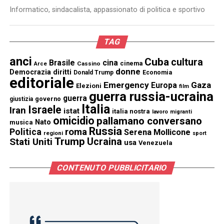
Informatico, sindacalista, appassionato di politica e sportivo
TAG
anci
Cuba
cultura
Brasile
cina
cinema
Cassino
Arce
donne
Democrazia
diritti
Donald Trump
Economia
editoriale
Emergency
Gaza
Europa
Elezioni
film
guerra russia-ucraina
guerra
governo
giustizia
Italia
Israele
Iran
istat
italia nostra
lavoro
migranti
omicidio
pallamano conversano
Nato
musica
Russia
Politica
roma
Serena Mollicone
regioni
sport
Trump
Stati Uniti
Ucraina
usa
Venezuela
CONTENUTO PUBBLICITARIO