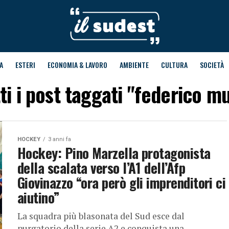
A
ESTERI
ECONOMIA & LAVORO
AMBIENTE
CULTURA
SOCIETÀ
ti i post taggati "federico m
HOCKEY
3 anni fa
Hockey: Pino Marzella protagonista
della scalata verso l’A1 dell’Afp
Giovinazzo “ora però gli imprenditori ci
aiutino”
La squadra più blasonata del Sud esce dal
purgatorio della serie A2 e conquista una