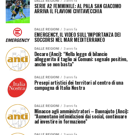
DALLE REGIONI
3 anni fa
SERIE A2 FEMMINILE: AL PALA SAN GIACOMO
ARRIVA IL FLAVIONI CIVITAVECCHIA
DALLE REGIONI
3 anni fa
EMERGENCY, IL VIDEO SULL’IMPORTANZA DEI
SOCCORSI NEL MAR MEDITERRANEO
DALLE REGIONI
3 anni fa
Decaro (Anci): “Nella legge di bilancio
alleggerito il taglio ai Comuni: segnale positivo,
anche se non basta”
DALLE REGIONI
3 anni fa
Presepi artistici dei territori al centro di una
campagna di Italia Nostra
DALLE REGIONI
3 anni fa
Minacce agli amministratori – Buonajuto (Anci):
“Aumentano intimidazioni dai social, continuare
ad investire in formazione”
DALLE REGIONI
3 anni fa