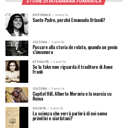
STORIE DI ROSAMARIA FUMAROLA
EDITORIALE
4 anni fa
Santo Padre, perché Emanuela Orlandi?
CULTURA
5 anni fa
Passare alla storia de relato, quando un genio
s’innamora
ATTUALITÀ
5 anni fa
Se la fake new riguarda il traditore di Anne
Frank
CULTURA
5 anni fa
Capitol Hill, Alberto Moravia e la marcia su
Roma
SOCIETÀ
5 anni fa
La scienza che verrà parlerà di noi come
primitivi e ciarlatani?