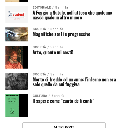
EDITORIALE
5 anni fa
A Foggia a Natale, nell’attesa che qualcuno
nasca qualcun altro muore
SOCIETÀ
5 anni fa
Magnifiche sorti e progressive
SOCIETÀ
5 anni fa
Arte, quanto mi costi!
SOCIETÀ
5 anni fa
Morto di freddo ad un anno: l’inferno non era
solo quello da cui fuggiva
CULTURA
5 anni fa
Il sapere come “cunto de li cunti”
ALTRI POST