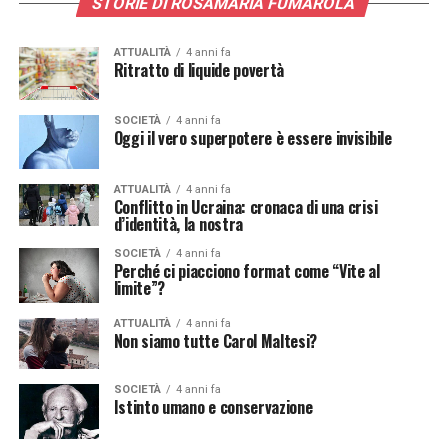
STORIE DI ROSAMARIA FUMAROLA
ATTUALITÀ
4 anni fa
Ritratto di liquide povertà
SOCIETÀ
4 anni fa
Oggi il vero superpotere è essere invisibile
ATTUALITÀ
4 anni fa
Conflitto in Ucraina: cronaca di una crisi
d’identità, la nostra
SOCIETÀ
4 anni fa
Perché ci piacciono format come “Vite al
limite”?
ATTUALITÀ
4 anni fa
Non siamo tutte Carol Maltesi?
SOCIETÀ
4 anni fa
Istinto umano e conservazione