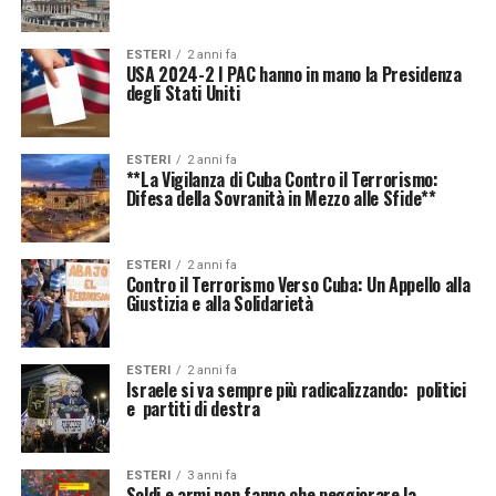
ESTERI
2 anni fa
USA 2024-2 I PAC hanno in mano la Presidenza
degli Stati Uniti
ESTERI
2 anni fa
**La Vigilanza di Cuba Contro il Terrorismo:
Difesa della Sovranità in Mezzo alle Sfide**
ESTERI
2 anni fa
Contro il Terrorismo Verso Cuba: Un Appello alla
Giustizia e alla Solidarietà
ESTERI
2 anni fa
Israele si va sempre più radicalizzando: politici
e partiti di destra
ESTERI
3 anni fa
Soldi e armi non fanno che peggiorare la