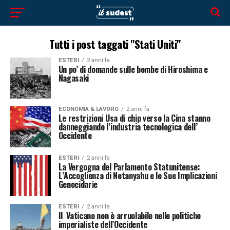
Tutti i post taggati "Stati Uniti"
ESTERI
2 anni fa
Un po’ di domande sulle bombe di Hiroshima e
Nagasaki
ECONOMIA & LAVORO
2 anni fa
Le restrizioni Usa di chip verso la Cina stanno
danneggiando l’industria tecnologica dell’
Occidente
ESTERI
2 anni fa
La Vergogna del Parlamento Statunitense:
L’Accoglienza di Netanyahu e le Sue Implicazioni
Genocidarie
ESTERI
2 anni fa
Il Vaticano non è arruolabile nelle politiche
imperialiste dell’Occidente