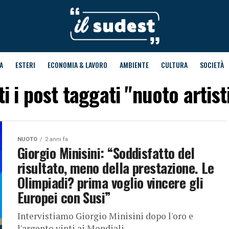
A
ESTERI
ECONOMIA & LAVORO
AMBIENTE
CULTURA
SOCIETÀ
ti i post taggati "nuoto artist
NUOTO
2 anni fa
Giorgio Minisini: “Soddisfatto del
risultato, meno della prestazione. Le
Olimpiadi? prima voglio vincere gli
Europei con Susi”
Intervistiamo Giorgio Minisini dopo l'oro e
l'argento vinti ai Mondiali