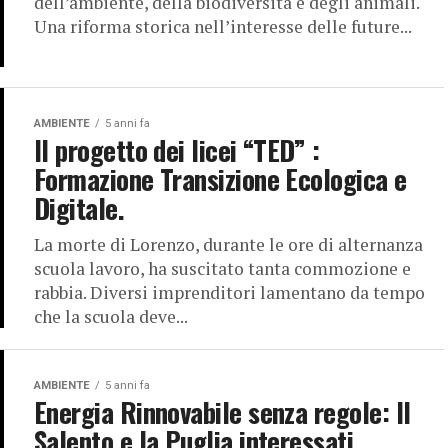
dell’ambiente, della biodiversità e degli animali.
Una riforma storica nell’interesse delle future...
AMBIENTE
5 anni fa
Il progetto dei licei “TED” :
Formazione Transizione Ecologica e
Digitale.
La morte di Lorenzo, durante le ore di alternanza
scuola lavoro, ha suscitato tanta commozione e
rabbia. Diversi imprenditori lamentano da tempo
che la scuola deve...
AMBIENTE
5 anni fa
Energia Rinnovabile senza regole: Il
Salento e la Puglia interessati