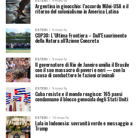
ESTERI
9 mesi fa
Argentina in ginocchio: l’accordo Milei-USA e il
ritorno del colonialismo in America Latina
ESTERI
9 mesi fa
COP30: L’Ultima Frontiera – Dall’Esaurimento
della Natura all’Azione Concreta
ESTERI
9 mesi fa
Il governatore di Rio de Janeiro umilia il Brasile
con il suo massacro di poveri e neri — con la
scusa di combattere le fazioni criminali
ESTERI
9 mesi fa
Cuba resiste e il mondo reagisce: 165 paesi
condannano il blocco genocida degli Stati Uniti
ESTERI
10 mesi fa
Lula in Indonesia: sovranità verde e messaggio a
Trump