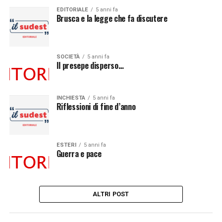
EDITORIALE
5 anni fa
Brusca e la legge che fa discutere
SOCIETÀ
5 anni fa
Il presepe disperso…
INCHIESTA
5 anni fa
Riflessioni di fine d’anno
ESTERI
5 anni fa
Guerra e pace
ALTRI POST