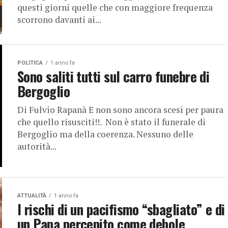
questi giorni quelle che con maggiore frequenza
scorrono davanti ai...
POLITICA
1 anno fa
Sono saliti tutti sul carro funebre di
Bergoglio
Di Fulvio Rapanà E non sono ancora scesi per paura
che quello risusciti!!. Non è stato il funerale di
Bergoglio ma della coerenza. Nessuno delle
autorità...
ATTUALITÀ
1 anno fa
I rischi di un pacifismo “sbagliato” e di
un Papa percepito come debole