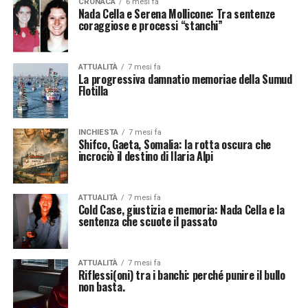
CRONACA
6 mesi fa
Nada Cella e Serena Mollicone: Tra sentenze
coraggiose e processi “stanchi”
ATTUALITÀ
7 mesi fa
La progressiva damnatio memoriae della Sumud
Flotilla
INCHIESTA
7 mesi fa
Shifco, Gaeta, Somalia: la rotta oscura che
incrociò il destino di Ilaria Alpi
ATTUALITÀ
7 mesi fa
Cold Case, giustizia e memoria: Nada Cella e la
sentenza che scuote il passato
ATTUALITÀ
7 mesi fa
Riflessi(oni) tra i banchi: perché punire il bullo
non basta.