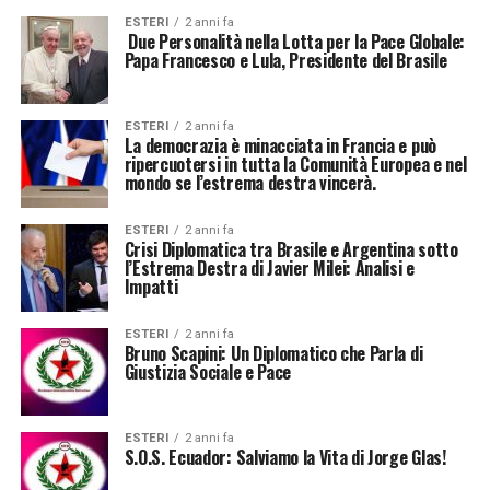
ESTERI
2 anni fa
Due Personalità nella Lotta per la Pace Globale:
Papa Francesco e Lula, Presidente del Brasile
ESTERI
2 anni fa
La democrazia è minacciata in Francia e può
ripercuotersi in tutta la Comunità Europea e nel
mondo se l’estrema destra vincerà.
ESTERI
2 anni fa
Crisi Diplomatica tra Brasile e Argentina sotto
l’Estrema Destra di Javier Milei: Analisi e
Impatti
ESTERI
2 anni fa
Bruno Scapini: Un Diplomatico che Parla di
Giustizia Sociale e Pace
ESTERI
2 anni fa
S.O.S. Ecuador: Salviamo la Vita di Jorge Glas!