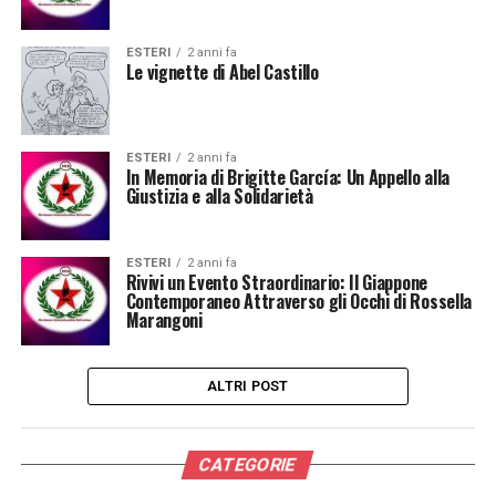
ESTERI
2 anni fa
Le vignette di Abel Castillo
ESTERI
2 anni fa
In Memoria di Brigitte García: Un Appello alla
Giustizia e alla Solidarietà
ESTERI
2 anni fa
Rivivi un Evento Straordinario: Il Giappone
Contemporaneo Attraverso gli Occhi di Rossella
Marangoni
ALTRI POST
CATEGORIE