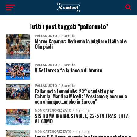
Tutti i post taggati "pallanuoto"
PALLANUOTO
2 anni fa
Marco Capanna: Vedremo la migliore Italia alle
Olimpiadi
PALLANUOTO
3 anni fa
Il Setterosa fa la faccia di bronzo
PALLANUOTO
3 anni fa
Pallanuoto femminile: 23° scudetto per
Catania. Martina Miceli :”Possiamo giocarcela
con chiunque…anche in Europa”
NON CATEGORIZZATO
4 anni fa
SIS ROMA INARRESTABILE, 22-5 IN TRASFERTA
AL COMO
NON CATEGORIZZATO
4 anni fa
Forza SIS Roma, riparte la stagione e sabato via