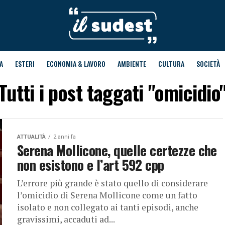
A
ESTERI
ECONOMIA & LAVORO
AMBIENTE
CULTURA
SOCIETÀ
Tutti i post taggati "omicidio
ATTUALITÀ
2 anni fa
Serena Mollicone, quelle certezze che
non esistono e l’art 592 cpp
L’errore più grande è stato quello di considerare
l’omicidio di Serena Mollicone come un fatto
isolato e non collegato ai tanti episodi, anche
gravissimi, accaduti ad...