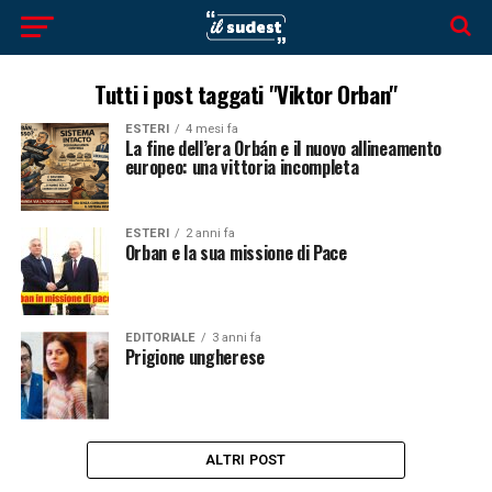
Tutti i post taggati "Viktor Orban"
ESTERI
4 mesi fa
La fine dell’era Orbán e il nuovo allineamento
europeo: una vittoria incompleta
ESTERI
2 anni fa
Orban e la sua missione di Pace
EDITORIALE
3 anni fa
Prigione ungherese
ALTRI POST