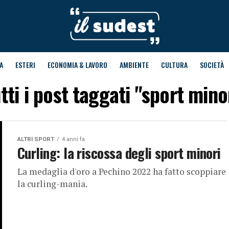
A
ESTERI
ECONOMIA & LAVORO
AMBIENTE
CULTURA
SOCIETÀ
tti i post taggati "sport mino
ALTRI SPORT
4 anni fa
Curling: la riscossa degli sport minori
La medaglia d'oro a Pechino 2022 ha fatto scoppiare
la curling-mania.