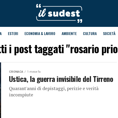
A
ESTERI
ECONOMIA & LAVORO
AMBIENTE
CULTURA
SOCIETÀ
ti i post taggati "rosario pri
CRONACA
1 mese fa
Ustica, la guerra invisibile del Tirreno
Quarant'anni di depistaggi, perizie e verità
incompiute