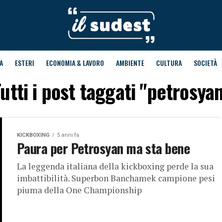
A
ESTERI
ECONOMIA & LAVORO
AMBIENTE
CULTURA
SOCIETÀ
utti i post taggati "petrosya
KICKBOXING
5 anni fa
Paura per Petrosyan ma sta bene
La leggenda italiana della kickboxing perde la sua
imbattibilità. Superbon Banchamek campione pesi
piuma della One Championship