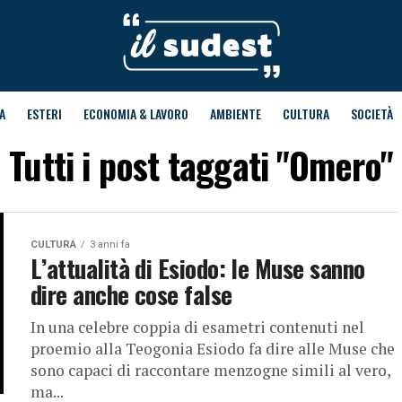
A
ESTERI
ECONOMIA & LAVORO
AMBIENTE
CULTURA
SOCIETÀ
Tutti i post taggati "Omero"
CULTURA
3 anni fa
L’attualità di Esiodo: le Muse sanno
dire anche cose false
In una celebre coppia di esametri contenuti nel
proemio alla Teogonia Esiodo fa dire alle Muse che
sono capaci di raccontare menzogne simili al vero,
ma...