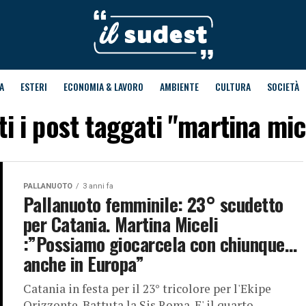
A
ESTERI
ECONOMIA & LAVORO
AMBIENTE
CULTURA
SOCIETÀ
ti i post taggati "martina mic
PALLANUOTO
3 anni fa
Pallanuoto femminile: 23° scudetto
per Catania. Martina Miceli
:”Possiamo giocarcela con chiunque…
anche in Europa”
Catania in festa per il 23° tricolore per l'Ekipe
Orizzonte. Battuta la Sis Roma. E' il quarto