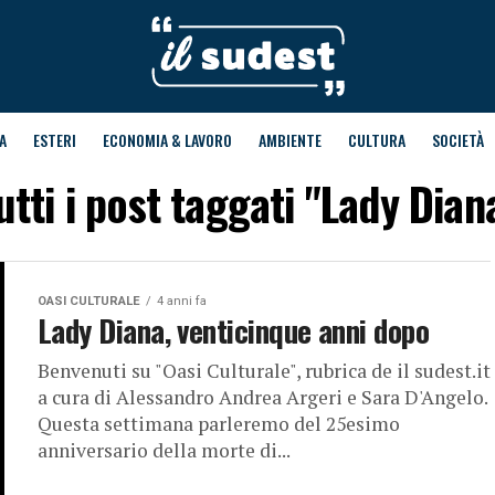
A
ESTERI
ECONOMIA & LAVORO
AMBIENTE
CULTURA
SOCIETÀ
utti i post taggati "Lady Dian
OASI CULTURALE
4 anni fa
Lady Diana, venticinque anni dopo
Benvenuti su "Oasi Culturale", rubrica de il sudest.it
a cura di Alessandro Andrea Argeri e Sara D'Angelo.
Questa settimana parleremo del 25esimo
anniversario della morte di...