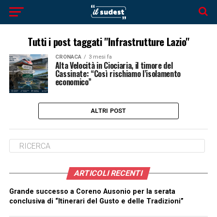
Tutti i post taggati "Infrastrutture Lazio"
CRONACA
3 mesi fa
Alta Velocità in Ciociaria, il timore del
Cassinate: “Così rischiamo l’isolamento
economico”
ALTRI POST
ARTICOLI RECENTI
Grande successo a Coreno Ausonio per la serata
conclusiva di “Itinerari del Gusto e delle Tradizioni”