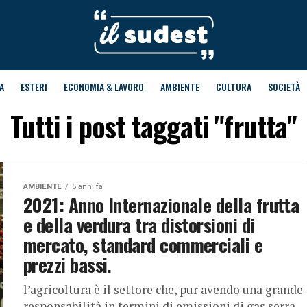
A
ESTERI
ECONOMIA & LAVORO
AMBIENTE
CULTURA
SOCIETÀ
Tutti i post taggati "frutta"
AMBIENTE
5 anni fa
2021: Anno Internazionale della frutta
e della verdura tra distorsioni di
mercato, standard commerciali e
prezzi bassi.
l’agricoltura è il settore che, pur avendo una grande
responsabilità in termini di emissioni di gas serra,