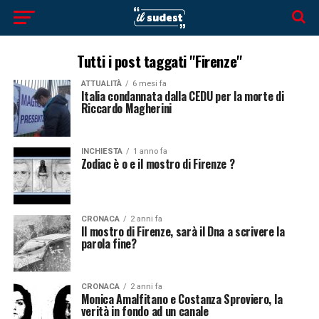
Tutti i post taggati "Firenze"
ATTUALITÀ
6 mesi fa
Italia condannata dalla CEDU per la morte di
Riccardo Magherini
INCHIESTA
1 anno fa
Zodiac è o e il mostro di Firenze ?
CRONACA
2 anni fa
Il mostro di Firenze, sarà il Dna a scrivere la
parola fine?
CRONACA
2 anni fa
Monica Amalfitano e Costanza Sproviero, la
verità in fondo ad un canale