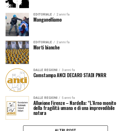
EDITORIALE
2 anni fa
Manganelliamo
EDITORIALE
2 anni fa
Morti bianche
DALLE REGIONI
3 anni fa
Comstampa ANCI DECARO STADI PNRR
DALLE REGIONI
5 anni fa
Alluvione Firenze – Nardella: “L’Arno monito
della fragilità umana e di una imprevedibile
natura
ALTRI POST