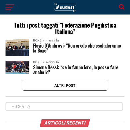
Tutti i post taggati "Federazione Pugilistica
Italiana"
BOXE
4 anni fa
Flavio D’Ambrosi: “Non credo che escluderanno
la Boxe”
BOXE
4 anni fa
Simone Dessi: “se lo fanno loro, lo posso fare
anche io”
ALTRI POST
ARTICOLI RECENTI