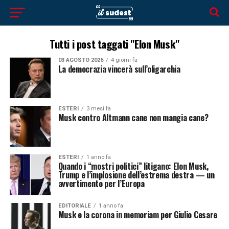
Tutti i post taggati "Elon Musk"
03 AGOSTO 2026
4 giorni fa
La democrazia vincerà sull’oligarchia
ESTERI
3 mesi fa
Musk contro Altmann cane non mangia cane?
ESTERI
1 anno fa
Quando i “mostri politici” litigano: Elon Musk,
Trump e l’implosione dell’estrema destra — un
avvertimento per l’Europa
EDITORIALE
1 anno fa
Musk e la corona in memoriam per Giulio Cesare