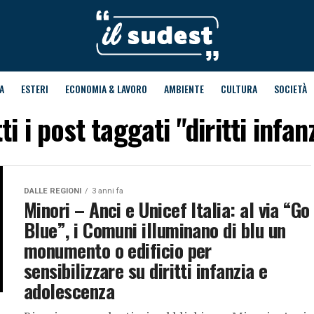
A
ESTERI
ECONOMIA & LAVORO
AMBIENTE
CULTURA
SOCIETÀ
ti i post taggati "diritti infan
DALLE REGIONI
3 anni fa
Minori – Anci e Unicef Italia: al via “Go
Blue”, i Comuni illuminano di blu un
monumento o edificio per
sensibilizzare su diritti infanzia e
adolescenza