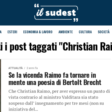
A
ESTERI
ECONOMIA & LAVORO
AMBIENTE
CULTURA
SOCIETÀ
i i post taggati "Christian R
ATTUALITÀ
2 anni fa
Se la vicenda Raimo fa tornare in
mente una poesia di Bertolt Brecht
Che Christian Raimo, per aver espresso un punto di
vista contrario al ministro Valditara sia stato
sospeso dall’ insegnamento per tre mesi (non su
iniziativa del...