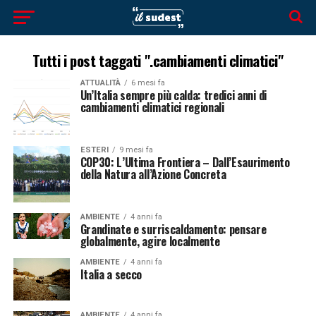
Tutti i post taggati ".cambiamenti climatici"
ATTUALITÀ
6 mesi fa
Un’Italia sempre più calda: tredici anni di
cambiamenti climatici regionali
ESTERI
9 mesi fa
COP30: L’Ultima Frontiera – Dall’Esaurimento
della Natura all’Azione Concreta
AMBIENTE
4 anni fa
Grandinate e surriscaldamento: pensare
globalmente, agire localmente
AMBIENTE
4 anni fa
Italia a secco
AMBIENTE
4 anni fa