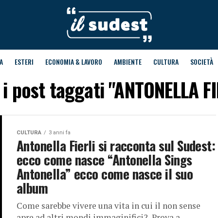
A
ESTERI
ECONOMIA & LAVORO
AMBIENTE
CULTURA
SOCIETÀ
i i post taggati "ANTONELLA FI
CULTURA
3 anni fa
Antonella Fierli si racconta sul Sudest:
ecco come nasce “Antonella Sings
Antonella” ecco come nasce il suo
album
Come sarebbe vivere una vita in cui il non sense
apre ad altri mondi immaginifici? Prova a