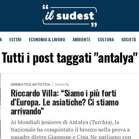
A
ESTERI
ECONOMIA & LAVORO
AMBIENTE
CULTURA
SOCIETÀ
Tutti i post taggati "antalya"
GINNASTICA ARTISTICA
3 anni fa
Riccardo Villa: “Siamo i più forti
d’Europa. Le asiatiche? Ci stiamo
arrivando”
Ai Mondiali juniores di Antalya (Turchia), la
Nazionale ha conquistato il bronzo nella prova a
squadre dietro Giappone e Cina. Ne parliamo con