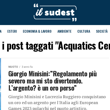
A
ESTERI
ECONOMIA & LAVORO
AMBIENTE
CULTURA
SOCIETÀ
i i post taggati "Acquatics Ce
NUOTO
3 anni fa
Giorgio Minisini:”Regolamento più
severo ma mi sto divertendo.
L’argento? è un oro perso”
Giorgio Minisini e Lucrezia Ruggiero conquistano
un oro ed un argento per l'Italia agli European
Games 2023 polacchi nel nuoto artistico.