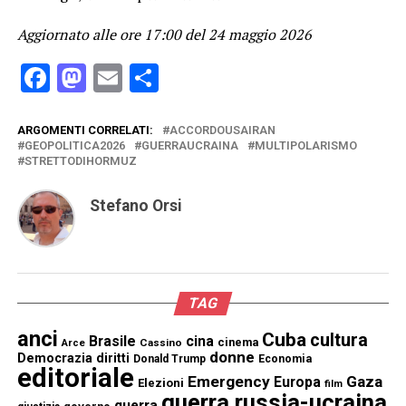
Aggiornato alle ore 17:00 del 24 maggio 2026
Facebook
Mastodon
Email
Condividi
ARGOMENTI CORRELATI:
ACCORDOUSAIRAN
GEOPOLITICA2026
GUERRAUCRAINA
MULTIPOLARISMO
STRETTODIHORMUZ
Stefano Orsi
TAG
anci
Cuba
cultura
Brasile
cina
cinema
Cassino
Arce
donne
Democrazia
diritti
Donald Trump
Economia
editoriale
Emergency
Gaza
Europa
Elezioni
film
guerra russia-ucraina
guerra