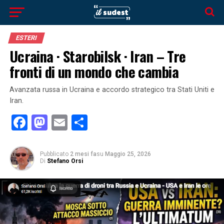
ESTERI
Ucraina · Starobilsk · Iran – Tre
fronti di un mondo che cambia
Avanzata russa in Ucraina e accordo strategico tra Stati Uniti e
Iran.
Facebook
Mastodon
Email
Condividi
Pubblicato
2 mesi fa
su
Maggio 25, 2026
Di
Stefano Orsi