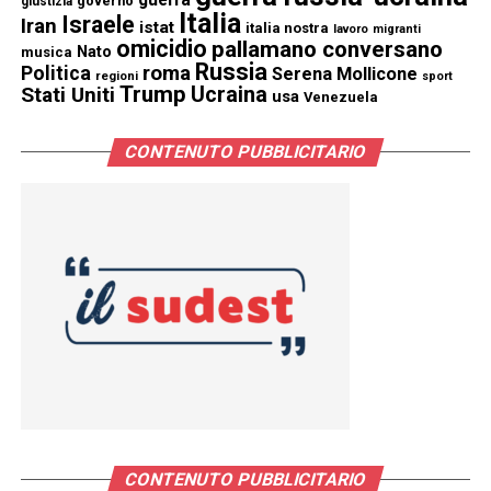
governo
giustizia
Italia
Israele
Iran
istat
italia nostra
lavoro
migranti
omicidio
pallamano conversano
Nato
musica
Russia
Politica
roma
Serena Mollicone
regioni
sport
Trump
Stati Uniti
Ucraina
usa
Venezuela
CONTENUTO PUBBLICITARIO
CONTENUTO PUBBLICITARIO