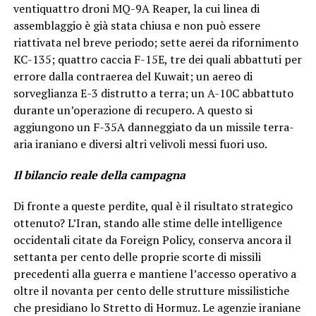
ventiquattro droni MQ-9A Reaper, la cui linea di
assemblaggio è già stata chiusa e non può essere
riattivata nel breve periodo; sette aerei da rifornimento
KC-135; quattro caccia F-15E, tre dei quali abbattuti per
errore dalla contraerea del Kuwait; un aereo di
sorveglianza E-3 distrutto a terra; un A-10C abbattuto
durante un’operazione di recupero. A questo si
aggiungono un F-35A danneggiato da un missile terra-
aria iraniano e diversi altri velivoli messi fuori uso.
Il bilancio reale della campagna
Di fronte a queste perdite, qual è il risultato strategico
ottenuto? L’Iran, stando alle stime delle intelligence
occidentali citate da Foreign Policy, conserva ancora il
settanta per cento delle proprie scorte di missili
precedenti alla guerra e mantiene l’accesso operativo a
oltre il novanta per cento delle strutture missilistiche
che presidiano lo Stretto di Hormuz. Le agenzie iraniane